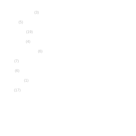
(3)
Aceite de Oliva
(5)
Blanco
(19)
Conservas
(4)
Espumoso
(6)
Packs Gaditanos
(7)
Paté
(6)
Tinto
(1)
Vermouth
(17)
Vino
CONTACTA CON NOSOTROS
Email:
info@gaditaun.com