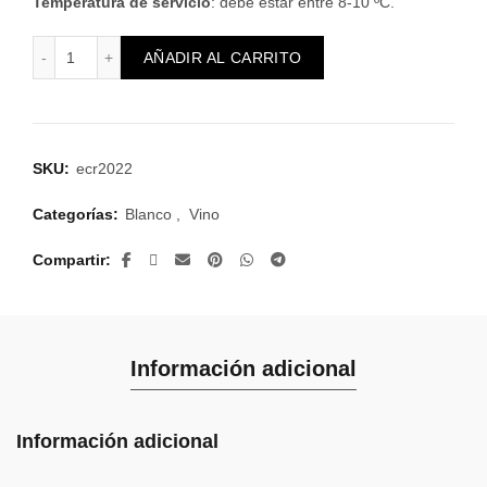
Temperatura de servicio
: debe estar entre 8-10 ºC.
Édalo · Bodega Contreras Ruiz cantidad
Alternative:
AÑADIR AL CARRITO
SKU:
ecr2022
Categorías:
Blanco
,
Vino
Compartir
Información adicional
Información adicional