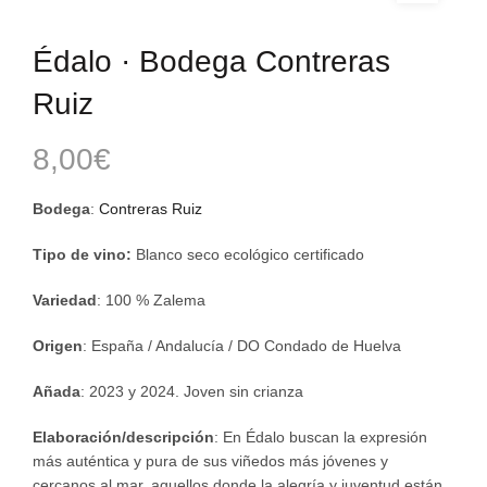
Édalo · Bodega Contreras
Ruiz
8,00
€
Bodega
:
Contreras Ruiz
Tipo de vino
:
Blanco seco ecológico certificado
Variedad
: 100 % Zalema
Origen
: España / Andalucía / DO Condado de Huelva
Añada
: 2023 y 2024. Joven sin crianza
Elaboración/descripción
: En Édalo buscan la expresión
más auténtica y pura de sus viñedos más jóvenes y
cercanos al mar, aquellos donde la alegría y juventud están