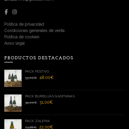
Política de privacidad
Condiciones generales de venta
Política de cookies
Aviso legal
PRODUCTOS DESTACADOS
PACK FESTIVO
El
El
48,00
€
53,00
€
precio
precio
original
actual
era:
es:
53,00€.
48,00€.
PACK BURBUJAS GADITANAS
El
El
31,00
€
34,00
€
precio
precio
original
actual
era:
es:
34,00€.
31,00€.
PACK ZALEMA
El
El
22,00
€
25,88
€