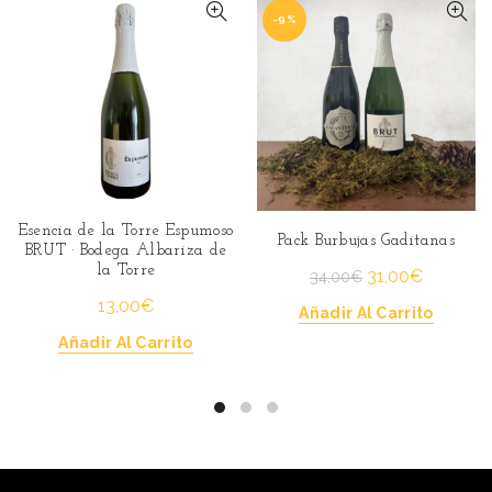
-9%
Esencia de la Torre Espumoso
Pack Burbujas Gaditanas
BRUT · Bodega Albariza de
la Torre
El
El
31,00
€
34,00
€
precio
precio
13,00
€
Añadir Al Carrito
original
actual
Añadir Al Carrito
era:
es:
34,00€.
31,00€.