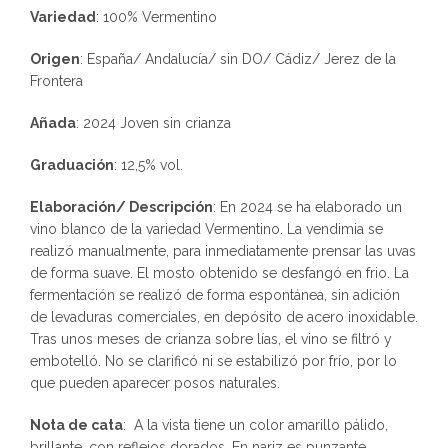
Variedad
: 100% Vermentino
Origen
: España/ Andalucía/ sin DO/ Cádiz/ Jerez de la
Frontera
Añada
: 2024 Joven sin crianza
Graduación
: 12,5% vol.
Elaboración/ Descripción
: En 2024 se ha elaborado un
vino blanco de la variedad Vermentino. La vendimia se
realizó manualmente, para inmediatamente prensar las uvas
de forma suave. El mosto obtenido se desfangó en frio. La
fermentación se realizó de forma espontánea, sin adición
de levaduras comerciales, en depósito de acero inoxidable.
Tras unos meses de crianza sobre lías, el vino se filtró y
embotelló. No se clarificó ni se estabilizó por frío, por lo
que pueden aparecer posos naturales.
Nota de cata
: A la vista tiene un color amarillo pálido,
brillante, con reflejos dorados. En nariz es punzante,