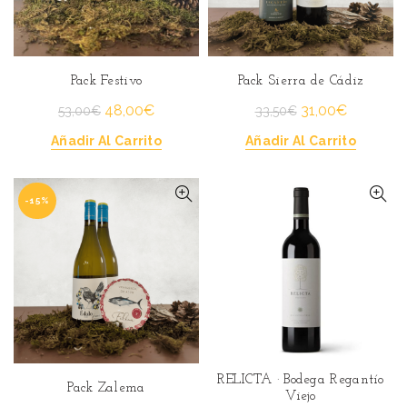
Pack Festivo
Pack Sierra de Cádiz
El
El
El
El
48,00
€
31,00
€
53,00
€
33,50
€
precio
precio
precio
precio
Añadir Al Carrito
Añadir Al Carrito
original
actual
original
actual
era:
es:
era:
es:
53,00€.
48,00€.
33,50€.
31,00€.
-15%
RELICTA · Bodega Regantío
Pack Zalema
Viejo