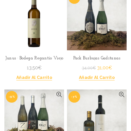
Junus · Bodega Regantío Viejo
Pack Burbujas Gaditanas
El
El
13,50
€
31,00
€
34,00
€
precio
precio
Añadir Al Carrito
Añadir Al Carrito
original
actual
era:
es:
34,00€.
31,00€.
-9%
-7%