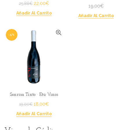
El
El
22,00
€
25,88
€
19,00
€
precio
precio
Añadir Al Carrito
Añadir Al Carrito
original
actual
era:
es:
25,88€.
22,00€.
-5%
Sonrisa Tinto · Etú Vinos
El
El
18,00
€
19,00
€
precio
precio
Añadir Al Carrito
original
actual
era:
es: