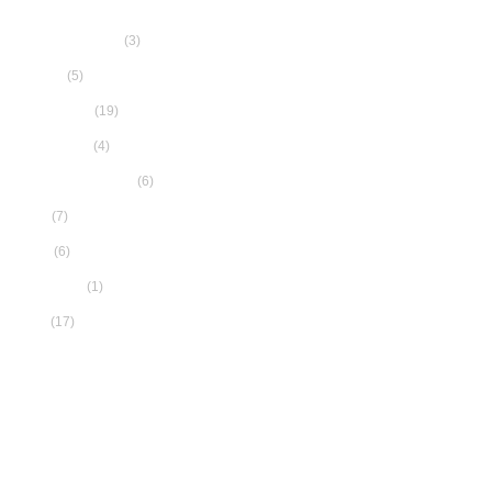
(3)
Aceite de Oliva
(5)
Blanco
(19)
Conservas
(4)
Espumoso
(6)
Packs Gaditanos
(7)
Paté
(6)
Tinto
(1)
Vermouth
(17)
Vino
CONTACTA CON NOSOTROS
Email:
info@gaditaun.com