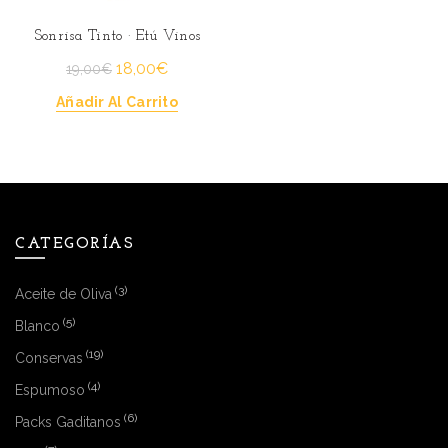
Sonrisa Tinto · Etú Vinos
El
El
18,00
€
19,00
€
precio
precio
Añadir Al Carrito
original
actual
era:
es:
19,00€.
18,00€.
CATEGORÍAS
(3)
Aceite de Oliva
(5)
Blanco
(19)
Conservas
(4)
Espumoso
(6)
Packs Gaditanos