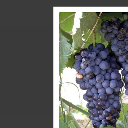
Info
Peso
Prod