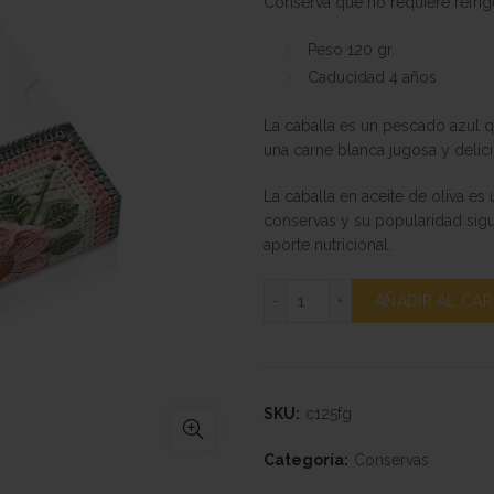
Conserva que no requiere refrig
original
actual
Peso 120 gr.
Caducidad 4 años
era:
es:
La caballa es un pescado azul q
5,40€.
4,95€.
una carne blanca jugosa y delici
La caballa en aceite de oliva e
conservas y su popularidad sigu
aporte nutricional.
Caballa · Edición Limitada
Alternative:
AÑADIR AL CAR
SKU:
c125fg
Categoría:
Conservas