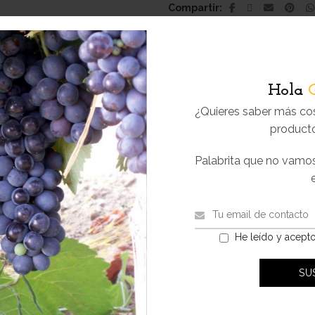
Compartir
Hola
Información adicional
¿Quieres saber más co
producto
rmación adicional
Palabrita que no vamo
0,
uctor
Felisa G
He leído y acept