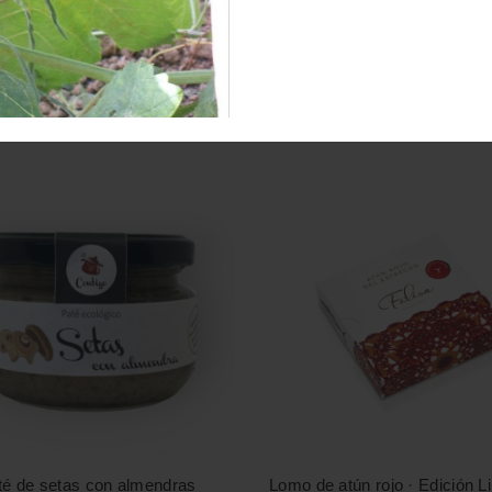
PRODUCTOS RELACIONADOS
té de setas con almendras
Lomo de atún rojo · Edición L