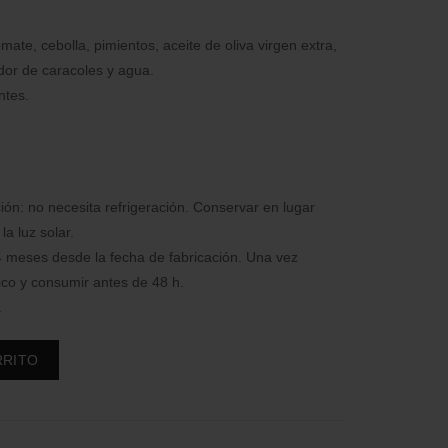
ate, cebolla, pimientos, aceite de oliva virgen extra,
dor de caracoles y agua.
ntes.
ón: no necesita refrigeración. Conservar en lugar
la luz solar.
 meses desde la fecha de fabricación. Una vez
fico y consumir antes de 48 h.
.
s cantidad
RRITO