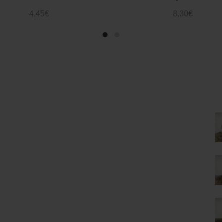
4,45
€
8,30
€
Añadir Al Carrito
Añadir Al Carrito
CONTACTA CON NOSOTROS
P
Email:
info@gaditaun.com
Política de privacidad
Condiciones generales de venta
Política de cookies
Aviso legal