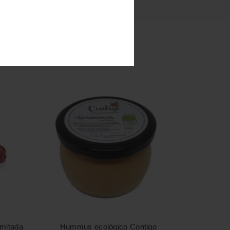
imitada
Hummus ecológico Contigo