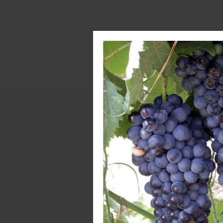
Info
Pes
Prod