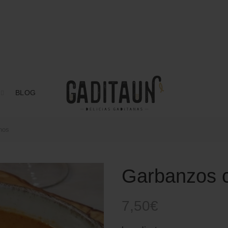
BLOG
nos
Garbanzos c
7,50
€