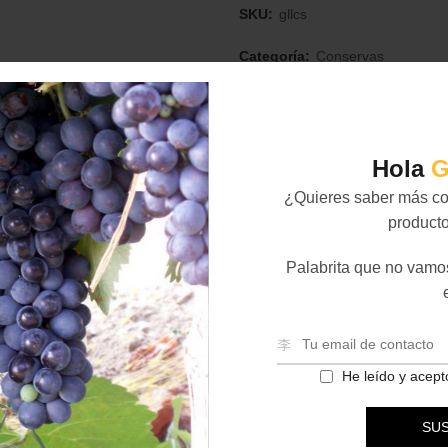
SKU:
gllcs
Categoría:
Conservas
Compartir
Hola
G
¿Quieres saber más co
producto
Información adicional
Valoraciones (0)
Palabrita que no vamo
rmación adicional
o
He leído y acept
uctor
La Cocina de Sa