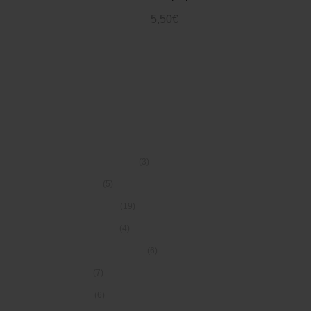
5,50
€
Añadir Al Carrito
CATEGORÍAS
(3)
Aceite de Oliva
(5)
Blanco
(19)
Conservas
(4)
Espumoso
(6)
Packs Gaditanos
(7)
Paté
(6)
Tinto