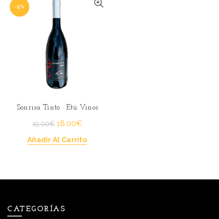
-5%
Sonrisa Tinto · Etú Vinos
El
El
18,00
€
19,00
€
precio
precio
Añadir Al Carrito
original
actual
era:
es:
19,00€.
18,00€.
CATEGORÍAS