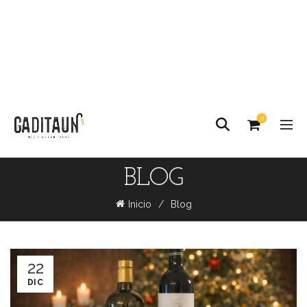
0
BLOG
Inicio
Blog
22
DIC